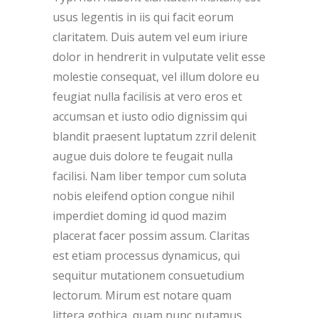
usus legentis in iis qui facit eorum
claritatem. Duis autem vel eum iriure
dolor in hendrerit in vulputate velit esse
molestie consequat, vel illum dolore eu
feugiat nulla facilisis at vero eros et
accumsan et iusto odio dignissim qui
blandit praesent luptatum zzril delenit
augue duis dolore te feugait nulla
facilisi. Nam liber tempor cum soluta
nobis eleifend option congue nihil
imperdiet doming id quod mazim
placerat facer possim assum. Claritas
est etiam processus dynamicus, qui
sequitur mutationem consuetudium
lectorum. Mirum est notare quam
littera gothica, quam nunc putamus