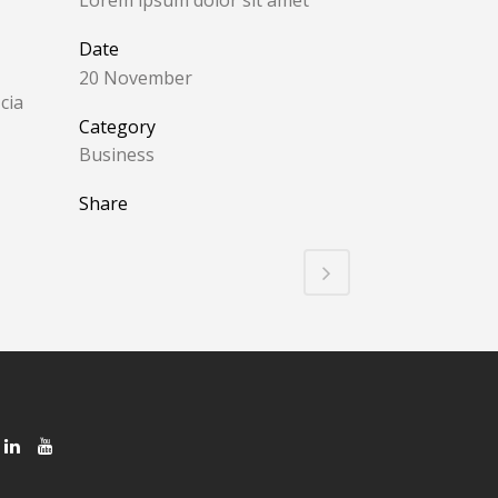
Lorem ipsum dolor sit amet
Date
20 November
cia
Category
Business
Share