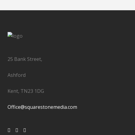
25 Bank Street,
Ashford
Kent, TN23 1DG
Office@squarestonemedia.com